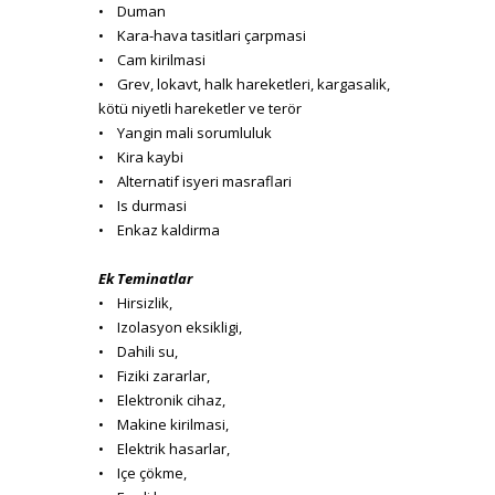
• Duman
• Kara-hava tasitlari çarpmasi
• Cam kirilmasi
• Grev, lokavt, halk hareketleri, kargasalik,
kötü niyetli hareketler ve terör
• Yangin mali sorumluluk
• Kira kaybi
• Alternatif isyeri masraflari
• Is durmasi
• Enkaz kaldirma
Ek Teminatlar
• Hirsizlik,
• Izolasyon eksikligi,
• Dahili su,
• Fiziki zararlar,
• Elektronik cihaz,
• Makine kirilmasi,
• Elektrik hasarlar,
• Içe çökme,