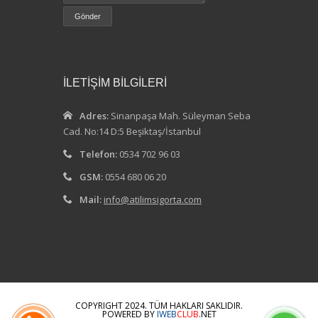
İLETİŞİM BİLGİLERİ
Adres:
Sinanpaşa Mah. Süleyman Seba
Cad. No:14 D:5 Beşiktaş/İstanbul
Telefon:
0534 702 96 03
GSM:
0554 680 06 20
Mail:
info@atilimsigorta.com
COPYRIGHT 2024. TÜM HAKLARI SAKLIDIR.
POWERED BY
IWEB
CLUB
.NET