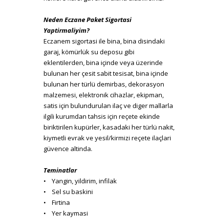
Neden Eczane Paket Sigortasi
Yaptirmaliyim?
Eczanem sigortasi ile bina, bina disindaki
garaj, kömürlük su deposu gibi
eklentilerden, bina içinde veya üzerinde
bulunan her çesit sabit tesisat, bina içinde
bulunan her türlü demirbas, dekorasyon
malzemesi, elektronik cihazlar, ekipman,
satis için bulundurulan ilaç ve diger mallarla
ilgili kurumdan tahsis için reçete ekinde
biriktirilen kupürler, kasadaki her türlü nakit,
kiymetli evrak ve yesil/kirmizi reçete ilaçlari
güvence altinda.
Teminatlar
• Yangin, yildirim, infilak
• Sel su baskini
• Firtina
• Yer kaymasi