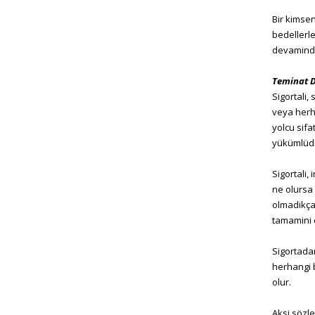
Bir kimsen
bedellerle
devaminda 
Teminat D
Sigortali,
veya herha
yolcu sifa
yükümlüdü
Sigortali,
ne olursa 
olmadikça 
tamamini
Sigortada
herhangi b
olur.
Aksi sözle