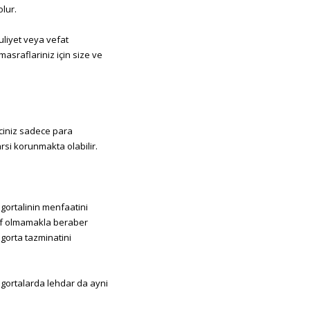
lur.
uliyet veya vefat
masraflariniz için size ve
aciniz sadece para
rsi korunmakta olabilir.
igortalinin menfaatini
raf olmamakla beraber
gorta tazminatini
 sigortalarda lehdar da ayni