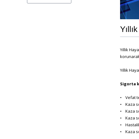
Yıllı
Yillik Hay
korunarak
Yillik Hay
Sigorta 
• Vefat t
• Kaza so
• Kaza so
• Kaza so
• Hastali
• Kaza so