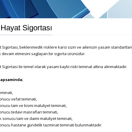
k Hayat Sigortası
at Sigortasi, beklenmedik risklere karsi sizin ve ailenizin yasam standartlar
 devam etmesini saglayan bir sigorta ürünüdür.
at Sigortasi ile temel olarak yasam kaybi riski teminat altina alinmaktadir.
kapsaminda;
eminati,
nucu vefat teminati,
nucu tam ve kismi maluliyet teminati,
nucu tedavi masraflari teminati,
k sonucu tam ve daimi maluliyet teminati,
nucu hastane gündelik tazminat teminati bulunmaktadir.