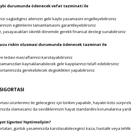
ybi durumunda ödenecek vefat tazminati ile
zi sagladiginiz ailenizin gelir kaybi yasamasini engelleyebilirsiniz
inizin egitimlerini tamamlamasini garantileyebilirsiniz
, yasayacaklari sikintili dönemde gerekli finansal destegi sunabilirsiniz
ucu riskin olusmasi durumunda ödenecek tazminat ile
 tedavi masraflarinizi karsilayabilirsiniz
manizdan kaynaklanabilecek gelir kayiplarinizi telafi edebilirsiniz
rtaminizda gerekebilecek degisiklikleri yapabilirsiniz
SIGORTASI
rtasi ürünlerimiz ile geleceginiz için birikim yapabilir, hayatin kötü sürprizle
inizda olamasaniz da sevdiklerinizin hayat standardini korumalarina yardim
at Sigortasi Yaptirmaliyim?
rtalari, günlük yasaminizda karsilasabileceginiz kaza, hastalik veya tehlikel