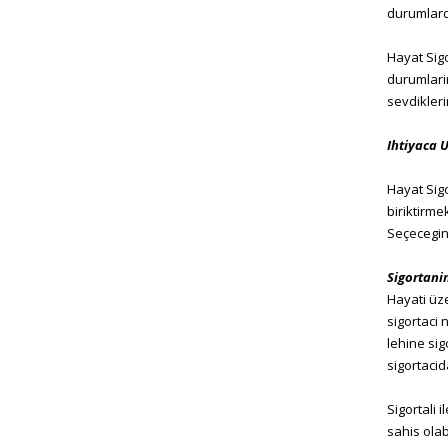
durumlard
Hayat Sigo
durumlarin
sevdikleri
Ihtiyaca U
Hayat Sigo
biriktirme
Seçecegini
Sigortani
Hayati üze
sigortaci
lehine sig
sigortaci
Sigortali 
sahis olabi