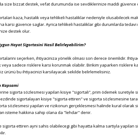
a size bizzat destek, vefat durumunda ise sevdiklerinize maddi güvence o
rtalari kaza, hastalik veya tehlikeli hastaliklar nedeniyle olusabilecek mal
a karsi güvence saglar. Ayrica tehlikeli hastaliklar gibi durumlarda tedavi 
nize destek olur.
ygun Hayat Sigortasini Nasil Belirleyebilirim?
rtalarini seçerken, ihtiyaciniza yönelik olmasi son derece önemlidir. Ihtiy
k veya sadece risklere karsi korunmak olabilir. Birikim yaparken risklere ka
z ürünü bu ihtiyacinizi karsilayacak sekilde belirlemelisiniz.
n Kapsami
rine sigorta sözlesmesi yapilan kisiye "sigortali", prim ödemek suretiyle s
 nezdinde sigortalayan kisiye "sigorta ettiren" ve sigorta sözlesmesine ta
orta sözlesmesi yapilan ve rizikonun gerçeklesmesi halinde kural olarak si
dan isteme hakkina sahip olana da "lehdar" denir.
ile sigorta ettiren ayni sahis olabilecegi gibi hayatta kalma sartiyla yapilan
lir.