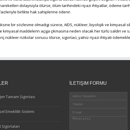
areketleri dolayisiyla ölürse, ölüm tarihindeki riyazi ihtiyatlar, ödeme ta
 faizleriyle birlikte hak sahiplerine ödenir.
 aksine bir sözlesme olmadigi sürece, AIDS, nükleer, biyolojik ve kimyasal s
ve kimyasal maddelerin açiga çikmasina neden olacak her türlü saldiri ve 
riç nükleer rizikolar sonucu ölürse, sigortaci, yalniz riyazi ihtiyati ödemek
LER
İLETIŞIM FORMU
ğım Tamam Sigortası
.2014
sel Emeklilik Sistemi
.2014
 Sigortaları