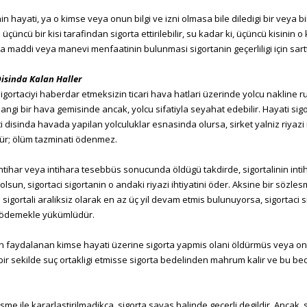
in hayati, ya o kimse veya onun bilgi ve izni olmasa bile diledigi bir veya bir
 üçüncü bir kisi tarafindan sigorta ettirilebilir, su kadar ki, üçüncü kisinin 
maddi veya manevi menfaatinin bulunmasi sigortanin geçerliligi için sartt
isinda Kalan Haller
 sigortaciyi haberdar etmeksizin ticari hava hatlari üzerinde yolcu nakline r
ngi bir hava gemisinde ancak, yolcu sifatiyla seyahat edebilir. Hayati sig
ti disinda havada yapilan yolculuklar esnasinda olursa, sirket yalniz riyazi
r; ölüm tazminati ödenmez.
 intihar veya intihara tesebbüs sonucunda öldügü takdirde, sigortalinin inti
olsun, sigortaci sigortanin o andaki riyazi ihtiyatini öder. Aksine bir sözlesm
sigortali araliksiz olarak en az üç yil devam etmis bulunuyorsa, sigortaci s
 ödemekle yükümlüdür.
n faydalanan kimse hayati üzerine sigorta yapmis olani öldürmüs veya o
ir sekilde suç ortakligi etmisse sigorta bedelinden mahrum kalir ve bu bede
sme ile kararlastirilmadikça, sigorta savas halinde geçerli degildir. Ancak,