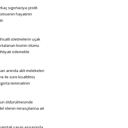
kaç sigortaciya çesitli
o kimsenin hayatinin
ir.
uhsatli isletmelerin uçak
ortalanan kisinin ölümü
 ihtiyati ödemekle
hari aninda akli melekeleri
e ile süre kisaltilmis
igorta teminatinin
nun öldürülmesinde
l ölenin mirasçilarina ait
 sigortali savas esnasinda