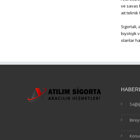
ve savas h
ait teknik
Sigortali,
biyolojik 
olanlar ha
HABER
Sağlı
09.05
Birey
14.03
Konut