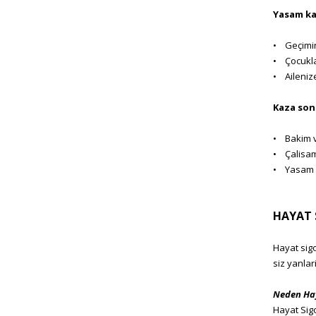
Yasam ka
• Geçimini
• Çocuklar
• Ailenize
Kaza son
• Bakim ve
• Çalisama
• Yasam o
HAYAT 
Hayat sigo
siz yanlar
Neden Hay
Hayat Sigo