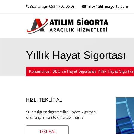
info@atilimsigorta.com
Bize Ulaşın 0534 702 96 03
Yıllık Hayat Sigortası
Konumunuz:
BES ve Hayat Sigortaları
Yıllık Hayat Sigortas
HIZLI TEKLİF AL
Şu an ilgilendiğiniz Yıllık Hayat Sigortası
ürünü için hızlı teklif alabilirsiniz.