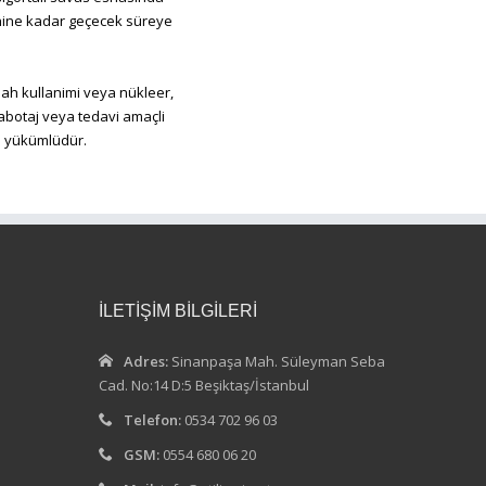
rihine kadar geçecek süreye
ilah kullanimi veya nükleer,
sabotaj veya tedavi amaçli
le yükümlüdür.
İLETİŞİM BİLGİLERİ
Adres:
Sinanpaşa Mah. Süleyman Seba
Cad. No:14 D:5 Beşiktaş/İstanbul
Telefon:
0534 702 96 03
GSM:
0554 680 06 20