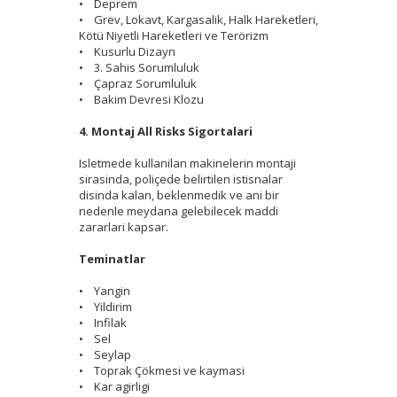
• Deprem
• Grev, Lokavt, Kargasalik, Halk Hareketleri,
Kötü Niyetli Hareketleri ve Terörizm
• Kusurlu Dizayn
• 3. Sahis Sorumluluk
• Çapraz Sorumluluk
• Bakim Devresi Klozu
4. Montaj All Risks Sigortalari
Isletmede kullanilan makinelerin montaji
sirasinda, poliçede belirtilen istisnalar
disinda kalan, beklenmedik ve ani bir
nedenle meydana gelebilecek maddi
zararlari kapsar.
Teminatlar
• Yangin
• Yildirim
• Infilak
• Sel
• Seylap
• Toprak Çökmesi ve kaymasi
• Kar agirligi