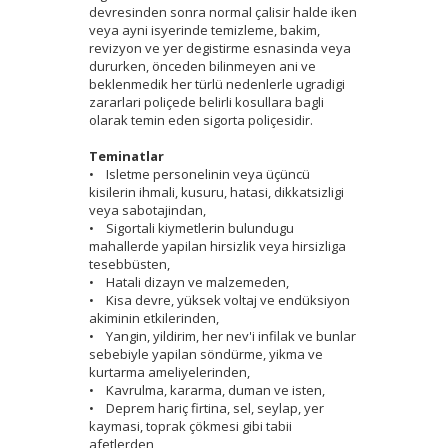
devresinden sonra normal çalisir halde iken
veya ayni isyerinde temizleme, bakim,
revizyon ve yer degistirme esnasinda veya
dururken, önceden bilinmeyen ani ve
beklenmedik her türlü nedenlerle ugradigi
zararlari poliçede belirli kosullara bagli
olarak temin eden sigorta poliçesidir.
Teminatlar
• Isletme personelinin veya üçüncü
kisilerin ihmali, kusuru, hatasi, dikkatsizligi
veya sabotajindan,
• Sigortali kiymetlerin bulundugu
mahallerde yapilan hirsizlik veya hirsizliga
tesebbüsten,
• Hatali dizayn ve malzemeden,
• Kisa devre, yüksek voltaj ve endüksiyon
akiminin etkilerinden,
• Yangin, yildirim, her nev'i infilak ve bunlar
sebebiyle yapilan söndürme, yikma ve
kurtarma ameliyelerinden,
• Kavrulma, kararma, duman ve isten,
• Deprem hariç firtina, sel, seylap, yer
kaymasi, toprak çökmesi gibi tabii
afetlerden,