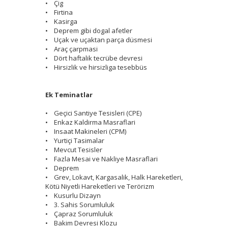
• Çig
• Firtina
• Kasirga
• Deprem gibi dogal afetler
• Uçak ve uçaktan parça düsmesi
• Araç çarpmasi
• Dört haftalik tecrübe devresi
• Hirsizlik ve hirsizliga tesebbüs
Ek Teminatlar
• Geçici Santiye Tesisleri (CPE)
• Enkaz Kaldirma Masraflari
• Insaat Makineleri (CPM)
• Yurtiçi Tasimalar
• Mevcut Tesisler
• Fazla Mesai ve Nakliye Masraflari
• Deprem
• Grev, Lokavt, Kargasalik, Halk Hareketleri,
Kötü Niyetli Hareketleri ve Terörizm
• Kusurlu Dizayn
• 3. Sahis Sorumluluk
• Çapraz Sorumluluk
• Bakim Devresi Klozu