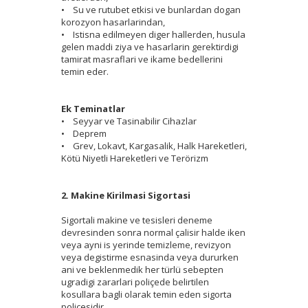
• Su ve rutubet etkisi ve bunlardan dogan
korozyon hasarlarindan,
• Istisna edilmeyen diger hallerden, husula
gelen maddi ziya ve hasarlarin gerektirdigi
tamirat masraflari ve ikame bedellerini
temin eder.
Ek Teminatlar
• Seyyar ve Tasinabilir Cihazlar
• Deprem
• Grev, Lokavt, Kargasalik, Halk Hareketleri,
Kötü Niyetli Hareketleri ve Terörizm
2. Makine Kirilmasi Sigortasi
Sigortali makine ve tesisleri deneme
devresinden sonra normal çalisir halde iken
veya ayni is yerinde temizleme, revizyon
veya degistirme esnasinda veya dururken
ani ve beklenmedik her türlü sebepten
ugradigi zararlari poliçede belirtilen
kosullara bagli olarak temin eden sigorta
poliçesidir.