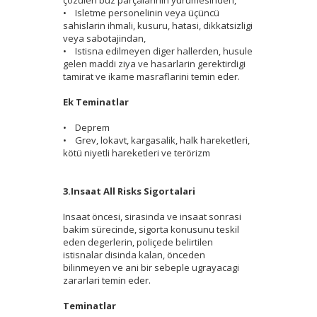
• Isletme personelinin veya üçüncü
sahislarin ihmali, kusuru, hatasi, dikkatsizligi
veya sabotajindan,
• Istisna edilmeyen diger hallerden, husule
gelen maddi ziya ve hasarlarin gerektirdigi
tamirat ve ikame masraflarini temin eder.
Ek Teminatlar
• Deprem
• Grev, lokavt, kargasalik, halk hareketleri,
kötü niyetli hareketleri ve terörizm
3.Insaat All Risks Sigortalari
Insaat öncesi, sirasinda ve insaat sonrasi
bakim sürecinde, sigorta konusunu teskil
eden degerlerin, poliçede belirtilen
istisnalar disinda kalan, önceden
bilinmeyen ve ani bir sebeple ugrayacagi
zararlari temin eder.
Teminatlar