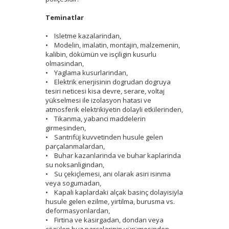
Teminatlar
• Isletme kazalarindan,
• Modelin, imalatin, montajin, malzemenin,
kalibin, dökümün ve isçiligin kusurlu
olmasindan,
• Yaglama kusurlarindan,
• Elektrik enerjisinin dogrudan dogruya
tesiri neticesi kisa devre, serare, voltaj
yükselmesi ile izolasyon hatasi ve
atmosferik elektrikiyetin dolayli etkilerinden,
• Tikanma, yabanci maddelerin
girmesinden,
• Santrifüj kuvvetinden husule gelen
parçalanmalardan,
• Buhar kazanlarinda ve buhar kaplarinda
su noksanligindan,
• Su çekiçlemesi, ani olarak asiri isinma
veya sogumadan,
• Kapali kaplardaki alçak basinç dolayisiyla
husule gelen ezilme, yirtilma, burusma vs.
deformasyonlardan,
• Firtina ve kasirgadan, dondan veya
çözülen buz parçalarinin yürümesinden,