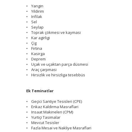
• Yangin
• Yildirim
• Infilak
• Sel
• Seylap
• Toprak çökmesi ve kaymasi
• Kar agirligi
• Çig
• Firtina
• Kasirga
• Deprem
• Uçak ve uçaktan parça düsmesi
• Araç çarpmasi
• Hirsizlik ve hirsizliga tesebbüs
Ek Teminatlar
• Geçici Santiye Tesisleri (CPE)
• Enkaz Kaldirma Masraflari
• Insaat Makineleri (CPM)
• Yurtiçi Tasimalar
• Mevcut Tesisler
• Fazla Mesai ve Nakliye Masraflari